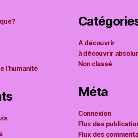
Catégorie
ique?
A découvrir
à découvrir absol
Non classé
de l’humanité
Méta
ts
Connexion
vis
Flux des publicatio
s
Flux des commenta