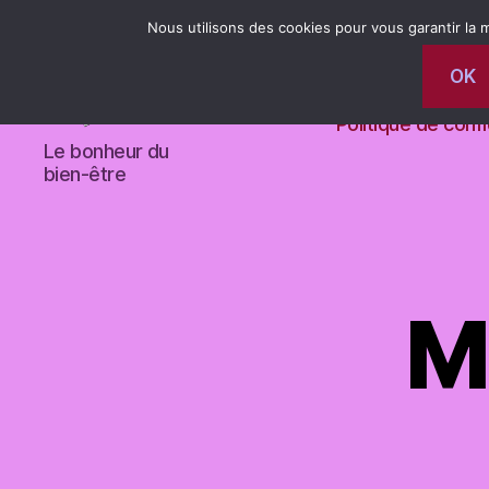
Nous utilisons des cookies pour vous garantir la m
OK
Contact
Évènements à
Politique de confi
magnetiseur-
Le bonheur du
limoges
bien-être
M