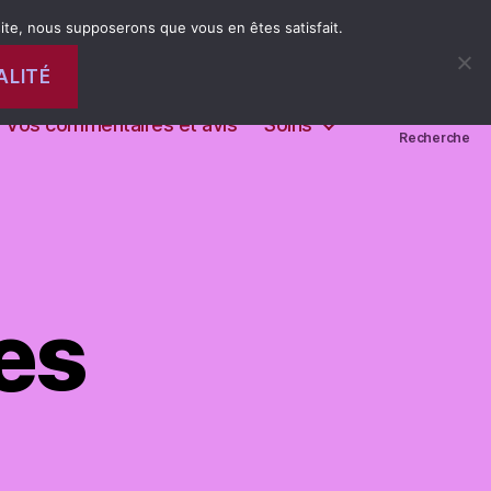
 site, nous supposerons que vous en êtes satisfait.
ALITÉ
Mentions Légales
Mes références
Vos commentaires et avis
Soins
Recherche
es