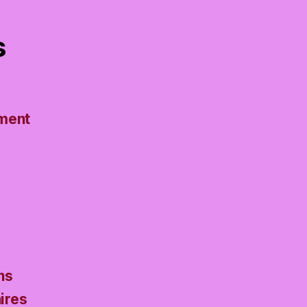
s
ument
ns
ires