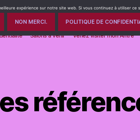
eilleure expérience sur notre site web. Si vous continuez à utiliser ce
NON MERCI.
POLITIQUE DE CONFIDENTI
 venir
Formations
Le bien-être a portée de main
dentialité
Salons à venir
Venez visiter mon Antre
es référenc