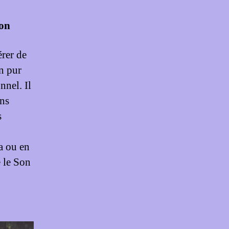
ion
rer de
on pur
nnel. Il
ans
s
a ou en
e le Son