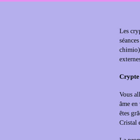
Les cry
séances 
chimio)
externes
Crypte 
Vous al
âme en 
êtes gr
Cristal 