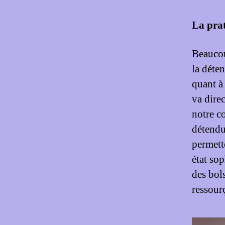
La prat
Beaucou
la déte
quant à 
va dire
notre c
détendu
permett
état sop
des bols
ressour