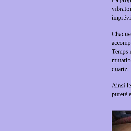
La prop
vibrato
imprévi
Chaque 
accompa
Temps r
mutation
quartz.
Ainsi le
pureté 