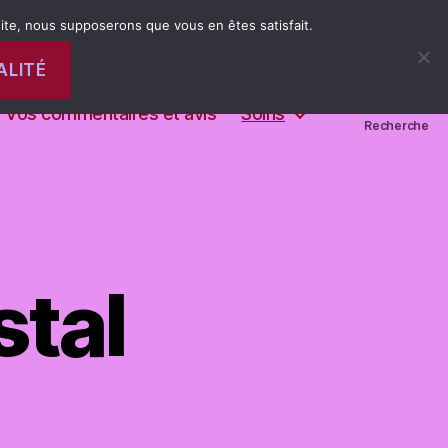
 site, nous supposerons que vous en êtes satisfait.
ALITÉ
Mentions Légales
Mes références
Vos commentaires et avis
Soins
Recherche
stal