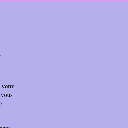
.
 votre
i vous
e