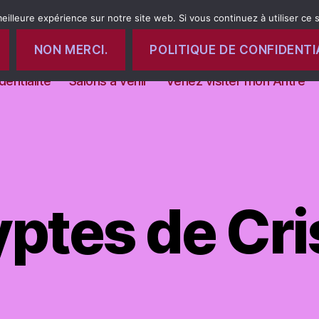
eilleure expérience sur notre site web. Si vous continuez à utiliser ce
NON MERCI.
POLITIQUE DE CONFIDENTI
 venir
Formations
Le bien-être a portée de main
dentialité
Salons à venir
Venez visiter mon Antre
ptes de Cri