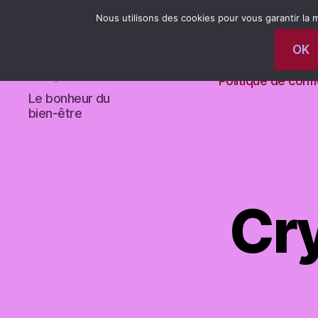
Nous utilisons des cookies pour vous garantir la m
OK
Contact
Évènements à
Politique de confi
magnetiseur-
Le bonheur du
limoges
bien-être
Cry