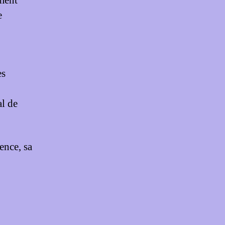
ment
e
es
al de
ence, sa