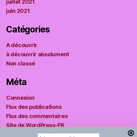
juillet 2021
juin 2021
Catégories
A découvrir
à découvrir absolument
Non classé
Méta
Connexion
Flux des publications
Flux des commentaires
Site de WordPress-FR
A