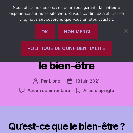
Nous utilisons des cookies pour vous garantir la meilleure
expérience sur notre site web. Si vous continuez à utiliser ce
site, nous supposerons que vous en êtes satisfait.
Recherche
Menu
magnetiseur-
OK
NON MERCI.
limoges
POLITIQUE DE CONFIDENTIALITÉ
Catégories
NON CLASSÉ
le bien-être
Par
Lionel
13 juin 2021
Auteur
Date
de
de
sur
Aucun commentaire
Article épinglé
l’article
l’article
le
bien-
être
Qu’est-ce que le bien-être ?